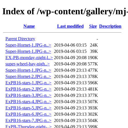
Index of /wp-content/gallery/mj
Name
Last modified
Size
Description
Parent Directory
-
Super-Hornet-1.JPG-n..>
2019-04-06 03:15
24K
Super-Hornet-1.JPG-n..>
2019-04-06 03:15
39K
EX-PB-monday-night-l..>
2019-04-09 20:08
190K
super-wheel-bay-nigh..>
2019-04-09 20:08
577K
Super-Hornet-1.JPG-n..>
2019-04-09 23:13
477K
Super-Hornet-2.JPG-n..>
2019-04-09 23:13
378K
ExPB16-stars-1.JPG-n..>
2019-04-09 23:13
596K
ExPB16-stars-2.JPG-n..>
2019-04-09 23:13
481K
ExPB16-stars-3.JPG-n..>
2019-04-09 23:13
377K
ExPB16-stars-4.JPG-n..>
2019-04-09 23:13
507K
ExPB16-stars-5.JPG-n..>
2019-04-09 23:13
393K
ExPB16-stars-6.JPG-n..>
2019-04-09 23:13
302K
ExPB16-stars-7.JPG-n..>
2019-04-09 23:13
504K
ExPB-Thursday-night-..>
2019-04-09 23:13
599K