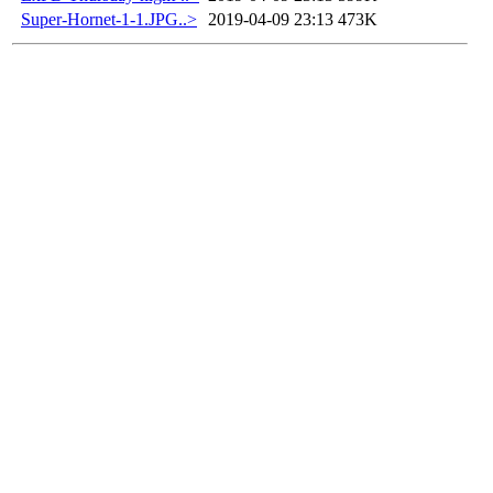
Super-Hornet-1-1.JPG..>
2019-04-09 23:13
473K